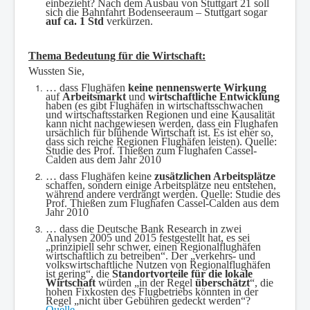
einbezieht? Nach dem Ausbau von Stuttgart 21 soll
sich die Bahnfahrt Bodenseeraum – Stuttgart sogar
auf ca. 1 Std
verkürzen.
Thema Bedeutung für die Wirtschaft:
Wussten Sie,
… dass Flughäfen
keine nennenswerte Wirkung
auf
Arbeitsmarkt
und
wirtschaftliche Entwicklung
haben (es gibt Flughäfen in wirtschaftsschwachen
und wirtschaftsstarken Regionen und eine Kausalität
kann nicht nachgewiesen werden, dass ein Flughafen
ursächlich für blühende Wirtschaft ist. Es ist eher so,
dass sich reiche Regionen Flughäfen leisten). Quelle:
Studie des Prof. Thießen zum Flughafen Cassel-
Calden aus dem Jahr 2010
… dass Flughäfen keine
zusätzlichen Arbeitsplätze
schaffen, sondern einige Arbeitsplätze neu entstehen,
während andere verdrängt werden. Quelle: Studie des
Prof. Thießen zum Flughafen Cassel-Calden aus dem
Jahr 2010
… dass die Deutsche Bank Research in zwei
Analysen 2005 und 2015 festgestellt hat, es sei
„prinzipiell sehr schwer, einen Regionalflughäfen
wirtschaftlich zu betreiben“. Der „verkehrs- und
volkswirtschaftliche Nutzen von Regionalflughäfen
ist gering“, die
Standortvorteile für die lokale
Wirtschaft
würden „in der Regel
überschätzt
“, die
hohen Fixkosten des Flugbetriebs könnten in der
Regel „nicht über Gebühren gedeckt werden“?
Quelle