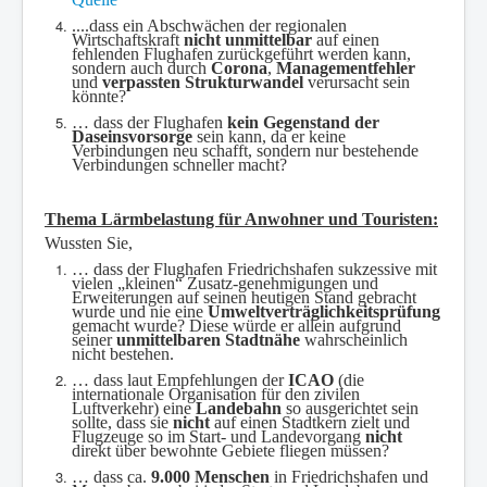
....dass ein Abschwächen der
regionalen
Wirtschaftskraft
nicht unmittelbar
auf einen
fehlenden Flughafen zurückgeführt werden kann,
sondern auch durch
Corona
,
Managementfehler
und
verpassten Strukturwandel
verursacht sein
könnte?
… dass der Flughafen
kein Gegenstand der
Daseinsvorsorge
sein kann, da er keine
Verbindungen neu schafft, sondern nur bestehende
Verbindungen schneller macht?
Thema Lärmbelastung für Anwohner und Touristen:
Wussten Sie,
…
dass d
er Flughafen Friedrichshafen sukzessive mit
vielen „kleinen“ Zusatz-genehmigungen und
Erweiterungen auf seinen heutigen Stand gebracht
wurde und nie eine
Umweltverträglichkeitsprüfung
gemacht wurde? Diese würde er allein aufgrund
seiner
unmittelbaren Stadtnähe
wahrscheinlich
nicht bestehen.
… dass laut Empfehlungen der
ICAO
(die
internationale Organisation für den zivilen
Luftverkehr) eine
Landebahn
so ausgerichtet sein
sollte, dass sie
nicht
auf einen Stadtkern zielt und
Flugzeuge so im Start- und Landevorgang
nicht
direkt über bewohnte Gebiete fliegen müssen?
… dass ca.
9.000 Menschen
in Friedrichshafen und