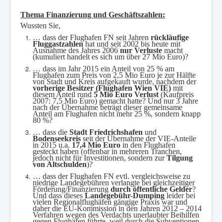
Thema Finanzierung und Geschäftszahlen:
Wussten Sie,
… dass der Flughafen FN seit Jahren
rückläufige
Fluggastzahlen
hat und seit 2002 bis heute mit
Ausnahme des Jahres 2006
nur Verluste
macht
(kumuliert handelt es sich um über 27 Mio Euro)?
… dass im Jahr 2015 ein Anteil von 25 % am
Flughafen zum Preis von 2,5 Mio Euro je zur Hälfte
von Stadt und Kreis aufgekauft wurde, nachdem der
vorherige Besitzer (Flughafen Wien VIE)
mit
diesem Anteil rund
5 Mio Euro Verlust
(Kaufpreis
2007: 7,5 Mio Euro) gemacht hatte? Und nur 3 Jahre
nach der Übernahme beträgt dieser gemeinsame
Anteil am Flughafen nicht mehr 25 %, sondern knapp
80 %?
… dass die
Stadt Friedrichshafen
und
Bodenseekreis
seit der Übernahme der VIE-Anteile
in 2015 u.a.
17,4 Mio Euro
in den Flughafen
gesteckt haben (offenbar in mehreren Tranchen,
jedoch nicht für Investitionen, sondern zur
Tilgung
von Altschulden
)?
… dass der Flughafen FN evtl. vergleichsweise zu
niedrige Landegebühren verlangte bei gleichzeitiger
Förderung/Finanzierung
durch öffentliche Gelder
?
Und dass dieses
Landegebühr-Dumping
leider bei
vielen Regionalflughäfen gängige Praxis war und
daher die EU-Kommission in den Jahren 201
2 – 2014
Verfahren wegen des Verdachts unerlaubter Beihilfen
gegen Flughäfen führte, weil durch die Subventionen