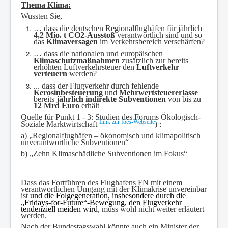
Thema Klima:
Wussten Sie,
…
dass
die deutschen Regionalflughäfen für jährlich
4,2 Mio. t CO2-Ausstoß
verantwortlich sind und so
das
Klimaversagen
im Verkehrsbereich verschärfen?
… dass die nationalen und europäischen
Klimaschutzmaßnahmen
zusätzlich zur bereits
erhöhten Luftverkehrsteuer den
Luftverkehr
verteuern
werden?
... dass der Flugverkehr durch fehlende
Kerosinbesteuerung
und
Mehrwertsteuererlasse
bereits
jährlich indirekte Subventionen
von bis zu
12 Mrd Euro
erhält
Quelle für Punkt 1 - 3: Studien des Forums Ökologisch-
Link zur foes-Webseite
Soziale Marktwirtschaft
) :
a) „Regionalflughäfen – ökonomisch und klimapolitisch
unverantwortliche Subventionen“
b) „Zehn Klimaschädliche Subventionen im Fokus“
Dass das Fortführen des Flughafens FN mit einem
verantwortlichen Umgang mit der Klimakrise unvereinbar
ist
und die Folgegeneration, insbesondere durch die
„Fridays-for-Future“-Bewegung, den Flugverkehr
tendenziell meiden wird
, muss wohl nicht weiter erläutert
werden.
Nach der Bundestagswahl könnte auch ein Minister der